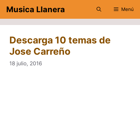
Saltar
Musica Llanera
Menú
al
contenido
Descarga 10 temas de
Jose Carreño
18 julio, 2016