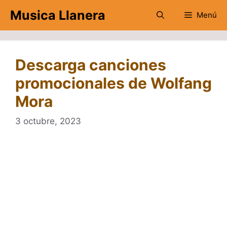
Saltar
Musica Llanera
Menú
al
contenido
Descarga canciones
promocionales de Wolfang
Mora
3 octubre, 2023