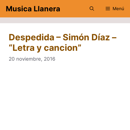
Saltar
Musica Llanera
Menú
al
contenido
Despedida – Simón Díaz –
“Letra y cancion”
20 noviembre, 2016