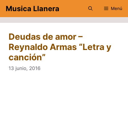
Saltar
Musica Llanera
Menú
al
contenido
Deudas de amor –
Reynaldo Armas “Letra y
canción”
13 junio, 2016