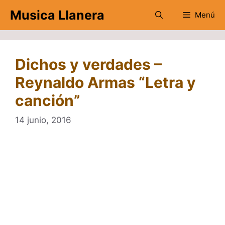
Saltar
Musica Llanera
Menú
al
contenido
Dichos y verdades –
Reynaldo Armas “Letra y
canción”
14 junio, 2016