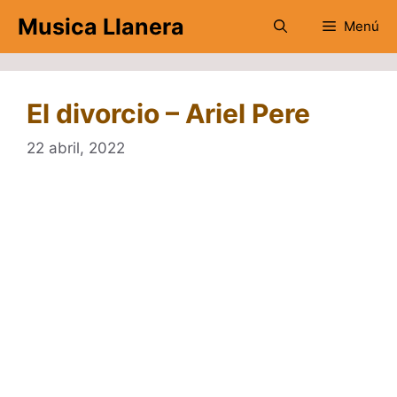
Saltar
Musica Llanera
Menú
al
contenido
El divorcio – Ariel Pere
22 abril, 2022