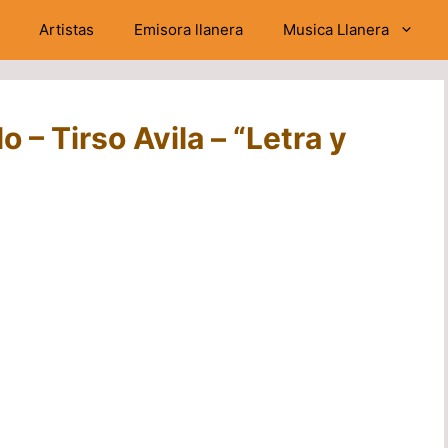
Artistas
Emisora llanera
Musica Llanera
 – Tirso Avila – “Letra y