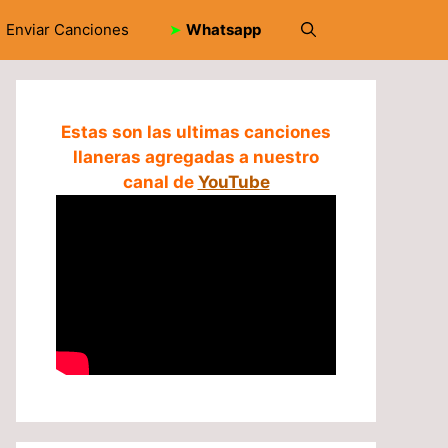
Enviar Canciones
➤
Whatsapp
Estas son las ultimas canciones
llaneras agregadas a nuestro
canal de
YouTube