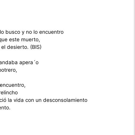
lo busco y no lo encuentro
 que este muerto,
l desierto. (BIS)
 andaba apera´o
otrero,
encuentro,
relincho
eció la vida con un desconsolamiento
ento.