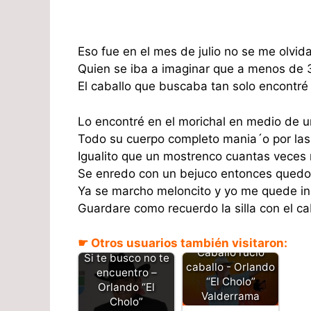
Eso fue en el mes de julio no se me olvi
Quien se iba a imaginar que a menos de 
El caballo que buscaba tan solo encontré l
Lo encontré en el morichal en medio de 
Todo su cuerpo completo mania´o por las
Igualito que un mostrenco cuantas veces 
Se enredo con un bejuco entonces quedo d
Ya se marcho meloncito y yo me quede in
Guardare como recuerdo la silla con el ca
☛ Otros usuarios también visitaron:
Caballo rucio
Si te busco no te
caballo - Orlando
encuentro –
“El Cholo”
Orlando “El
Valderrama
Cholo”