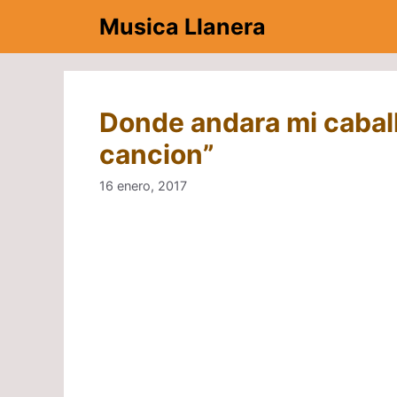
Saltar
Musica Llanera
al
contenido
Donde andara mi caballo
cancion”
16 enero, 2017