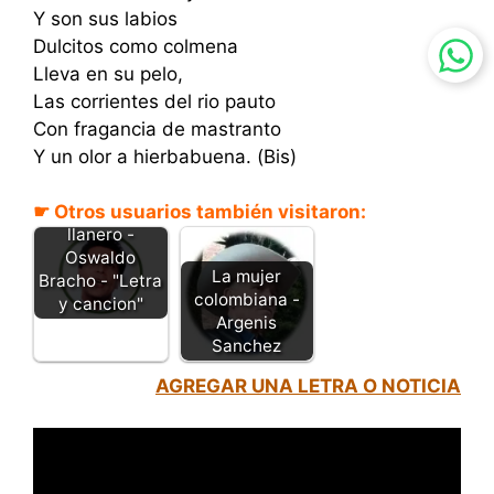
Y son sus labios
Dulcitos como colmena
Lleva en su pelo,
Las corrientes del rio pauto
Con fragancia de mastranto
Y un olor a hierbabuena. (Bis)
☛ Otros usuarios también visitaron:
Añoranza de un
llanero -
Oswaldo
La mujer
Bracho - "Letra
colombiana -
y cancion"
Argenis
Sanchez
AGREGAR UNA LETRA O NOTICIA