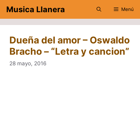
Saltar
Musica Llanera
Menú
al
contenido
Dueña del amor – Oswaldo
Bracho – “Letra y cancion”
28 mayo, 2016