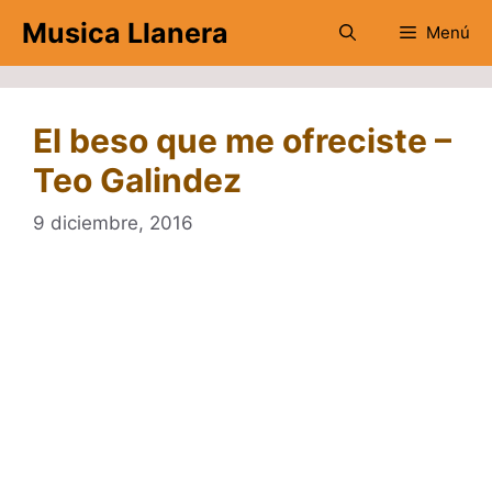
Saltar
Musica Llanera
Menú
al
contenido
El beso que me ofreciste –
Teo Galindez
9 diciembre, 2016