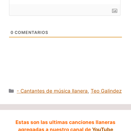
0
COMENTARIOS
Categorías
- Cantantes de música llanera
,
Teo Galindez
Estas son las ultimas canciones llaneras
agregadas a nuestro canal de
YouTube