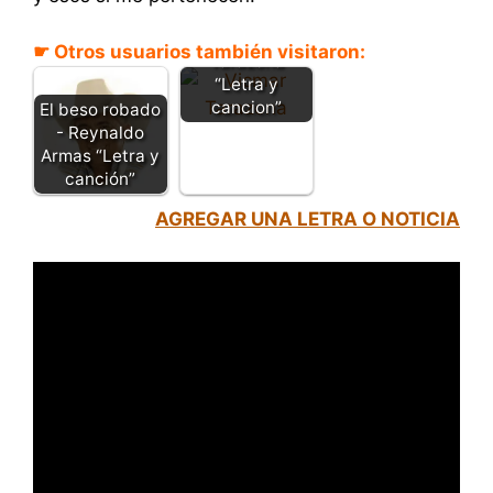
Beso robado -
Vicmar
☛ Otros usuarios también visitaron:
Tarazona
“Letra y
cancion”
El beso robado
- Reynaldo
Armas “Letra y
canción”
AGREGAR UNA LETRA O NOTICIA