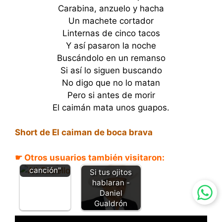
Carabina, anzuelo y hacha
Un machete cortador
Linternas de cinco tacos
Y así pasaron la noche
Buscándolo en un remanso
Si así lo siguen buscando
No digo que no lo matan
Pero si antes de morir
El caimán mata unos guapos.
Le zampe
otro
Short de El caiman de boca brava
rascuchazo -
Ali Cabello
☛ Otros usuarios también visitaron:
"Letra y
canción"
Si tus ojitos
hablaran -
Daniel
Gualdrón