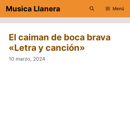
Saltar
Musica Llanera
Menú
al
contenido
El caiman de boca brava
«Letra y canción»
10 marzo, 2024