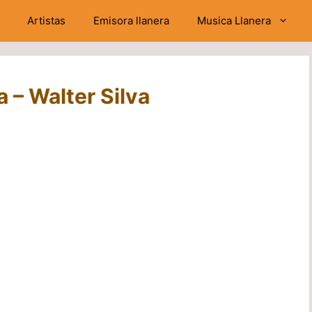
Artistas
Emisora llanera
Musica Llanera
a – Walter Silva