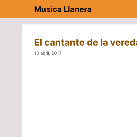
Saltar
Musica Llanera
al
contenido
El cantante de la vered
10 abril, 2017