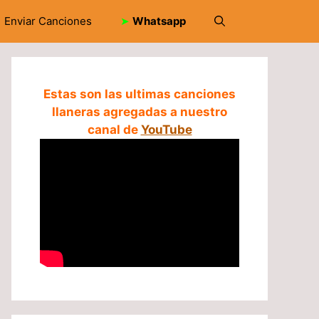
Enviar Canciones
➤
Whatsapp
Estas son las ultimas canciones
llaneras agregadas a nuestro
canal de
YouTube