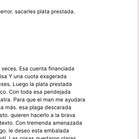
error. sacarles plata prestada.
 veces. Esa cuenta financiada
isa Y una cuota exagerada
eses. Luego la plata prestada
loco. Con toda esa pendejada
uiatra. Para que el man me ayudara
a más. esa plaga descarada
to. quieren hacerlo a la brava
 texto. Con tremenda amenazada
igo. le deseo esta embalada
ndí. Las cosas quedaron claras