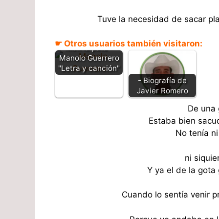
Tuve la necesidad de sacar pla
☛ Otros usuarios también visitaron:
Metí la pata -
Manolo Guerrero
"Letra y canción"
- Biografía de
Javier Romero
De una 
Estaba bien sacud
No tenía ni
ni siqui
Y ya el de la gota
Cuando lo sentía venir 