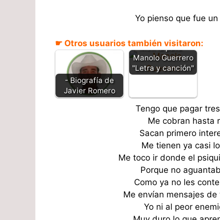
Yo pienso que fue un 
☛ Otros usuarios también visitaron:
Metí la pata -
Manolo Guerrero
"Letra y canción"
- Biografía de
Javier Romero
Tengo que pagar tres
Me cobran hasta r
Sacan primero inter
Me tienen ya casi 
Me toco ir donde el psiq
Porque no aguantab
Como ya no les contes
Me envían mensajes de
Yo ni al peor enem
Muy duro lo que apre