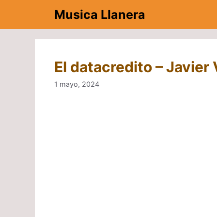
Saltar
Musica Llanera
al
contenido
El datacredito – Javier
1 mayo, 2024