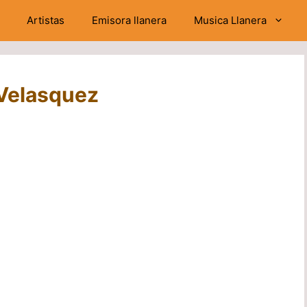
Artistas
Emisora llanera
Musica Llanera
 Velasquez