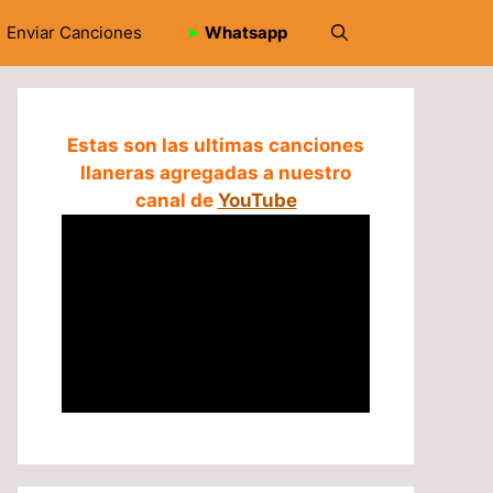
Enviar Canciones
➤
Whatsapp
Estas son las ultimas canciones
llaneras agregadas a nuestro
canal de
YouTube