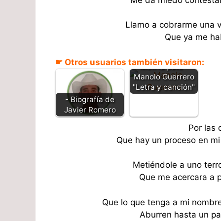
Llamo a cobrarme una v
Que ya me ha
☛ Otros usuarios también visitaron:
Metí la pata -
Manolo Guerrero
"Letra y canción"
- Biografía de
Javier Romero
Por las
Que hay un proceso en mi
Metiéndole a uno terr
Que me acercara a p
Que lo que tenga a mi nombre
Aburren hasta un pa