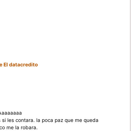
e El datacredito
Aaaaaaaa
s si les contara. la poca paz que me queda
o me la robara.