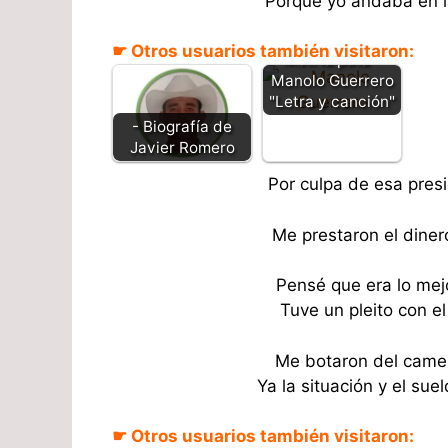
Porque yo andaba en la
☛ Otros usuarios también visitaron:
Metí la pata -
Manolo Guerrero
"Letra y canción"
- Biografía de
Javier Romero
Por culpa de esa pres
Me prestaron el diner
Pensé que era lo mej
Tuve un pleito con e
Me botaron del camel
Ya la situación y el sue
☛ Otros usuarios también visitaron:
Metí la pata -