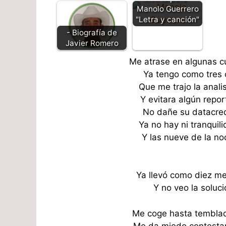
Manolo Guerrero
"Letra y canción"
- Biografía de
Javier Romero
Me atrase en algunas c
Ya tengo como tres 
Que me trajo la anal
Y evitara algún repor
No dañe su datacre
Ya no hay ni tranqui
Y las nueve de la no
Ya llevó como diez m
Y no veo la soluci
Me coge hasta temblad
Me da miedo contestar