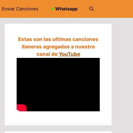
Enviar Canciones
➤
Whatsapp
Estas son las ultimas canciones
llaneras agregadas a nuestro
canal de
YouTube