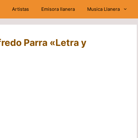
Artistas
Emisora llanera
Musica Llanera
fredo Parra «Letra y