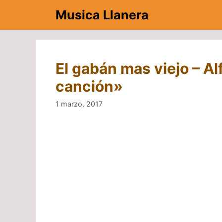
Saltar
Musica Llanera
al
contenido
El gabán mas viejo – Al
canción»
1 marzo, 2017