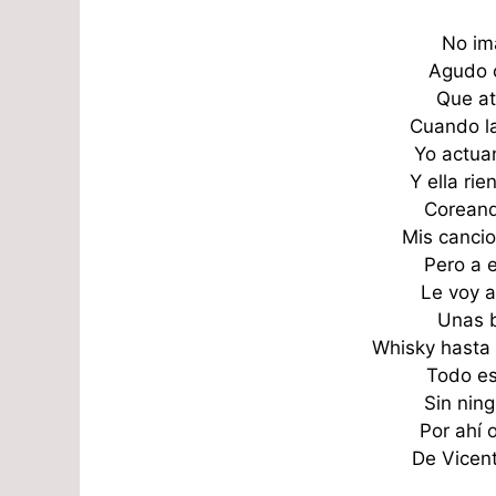
No im
Agudo c
Que at
Cuando la
Yo actua
Y ella ri
Coreand
Mis canci
Pero a 
Le voy a
Unas b
Whisky hasta 
Todo es
Sin nin
Por ahí 
De Vicent