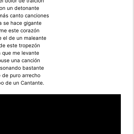
l dolor de traición
on un detonante
más canto canciones
a se hace gigante
me este corazón
 el de un maleante
de este tropezón
 que me levante
use una canción
 sonando bastante
é de puro arrecho
o de un Cantante.