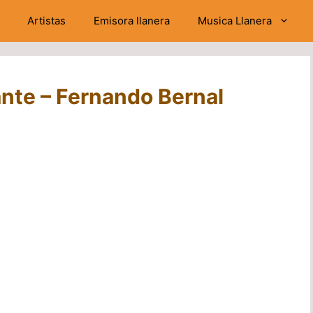
Artistas
Emisora llanera
Musica Llanera
nte – Fernando Bernal