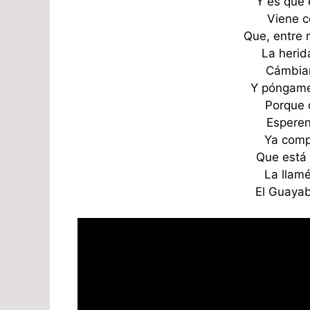
Y es que e
Viene c
Que, entre 
La herid
Cámbia
Y póngame
Porque 
Esperen
Ya comp
Que está
La llam
El Guayab