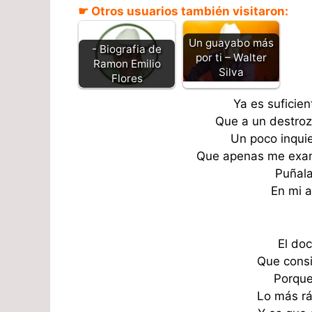
☛ Otros usuarios también visitaron:
Un guayabo más
- Biografia de
por ti – Walter
Ramon Emilio
Silva
Flores
Ya es suficien
Que a un destroz
Un poco inquie
Que apenas me exam
Puñala
En mi a
El do
Que consi
Porque
Lo más rá