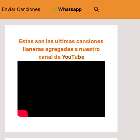
Enviar Canciones
➤
Whatsapp
Estas son las ultimas canciones
llaneras agregadas a nuestro
canal de
YouTube