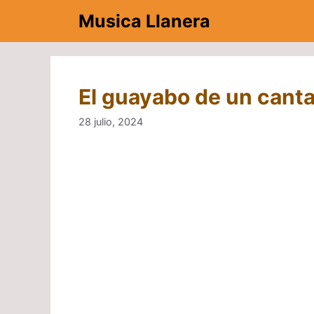
Saltar
Musica Llanera
al
contenido
El guayabo de un canta
28 julio, 2024