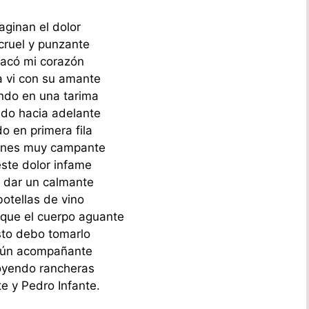
aginan el dolor
ruel y punzante
acó mi corazón
 vi con su amante
ndo en una tarima
endo hacia adelante
o en primera fila
ones muy campante
este dolor infame
 dar un calmante
otellas de vino
que el cuerpo aguante
to debo tomarlo
gún acompañante
oyendo rancheras
e y Pedro Infante.