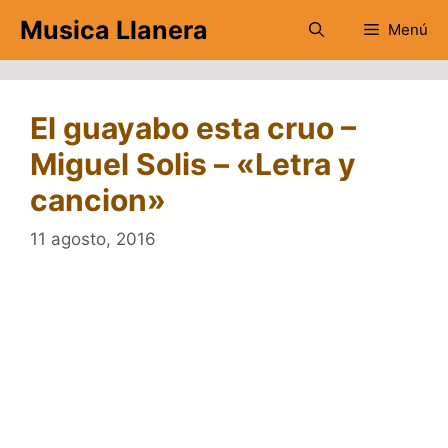
Saltar
Musica Llanera
Menú
al
contenido
El guayabo esta cruo –
Miguel Solis – «Letra y
cancion»
11 agosto, 2016