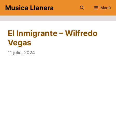
Saltar
Musica Llanera
Menú
al
contenido
El Inmigrante – Wilfredo
Vegas
11 julio, 2024