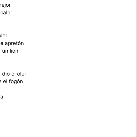
mejor
calor
lor
te apretón
 un lion
dio el olor
 el fogón
la