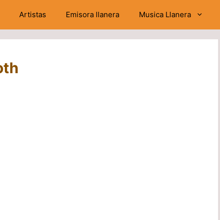
Artistas
Emisora llanera
Musica Llanera
oth