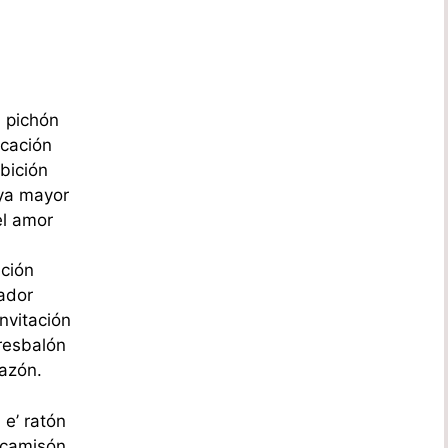
 pichón
ucación
bición
 ya mayor
el amor
ación
ador
nvitación
resbalón
razón.
e’ ratón
 camisón