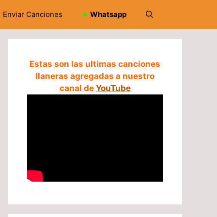
Enviar Canciones
➤
Whatsapp
Estas son las ultimas canciones
llaneras agregadas a nuestro
canal de
YouTube