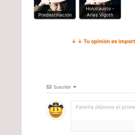
Holocausto -
Predestinación
Aries Vigoth
↓ ↓ Tu opinión es impor
Suscribir