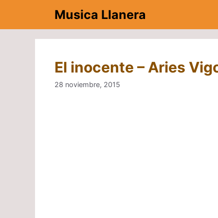
Saltar
Musica Llanera
al
contenido
El inocente – Aries Vig
28 noviembre, 2015