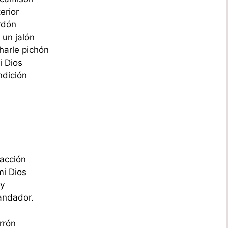
erior
rdón
 un jalón
harle pichón
i Dios
ndición
dacción
mi Dios
oy
andador.
rrón