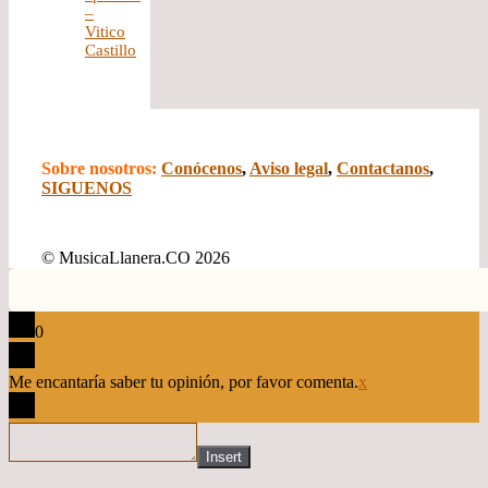
–
Vitico
Castillo
Sobre nosotros:
Conócenos
,
Aviso legal
,
Contactanos
,
SIGUENOS
© MusicaLlanera.CO 2026
0
Me encantaría saber tu opinión, por favor comenta.
x
Insert