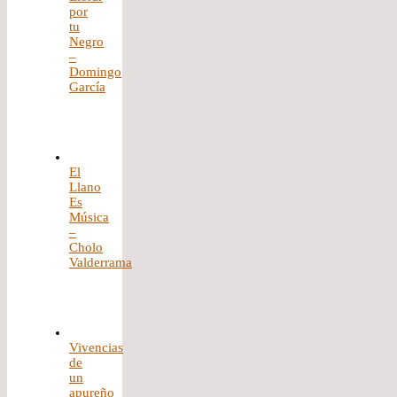
por
tu
Negro
–
Domingo
García
El
Llano
Es
Música
–
Cholo
Valderrama
Vivencias
de
un
apureño