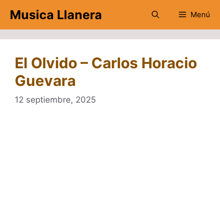
Saltar
Musica Llanera
Menú
al
contenido
El Olvido – Carlos Horacio
Guevara
12 septiembre, 2025