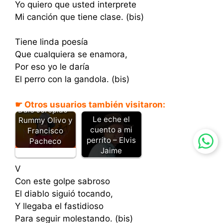
Yo quiero que usted interprete
Mi canción que tiene clase. (bis)
Tiene linda poesía
Que cualquiera se enamora,
Por eso yo le daría
El perro con la gandola. (bis)
☛ Otros usuarios también visitaron:
Dale Joropiao -
Le eche el
Rummy Olivo y
cuento a mi
Francisco
perrito – Elvis
Pacheco
Jaime
V
Con este golpe sabroso
El diablo siguió tocando,
Y llegaba el fastidioso
Para seguir molestando. (bis)