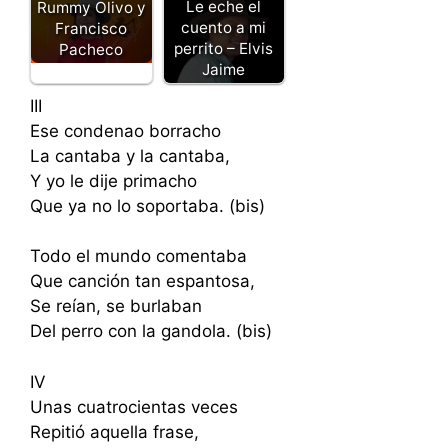
Le eche el
Rummy Olivo y
cuento a mi
Francisco
perrito – Elvis
Pacheco
Jaime
III
Ese condenao borracho
La cantaba y la cantaba,
Y yo le dije primacho
Que ya no lo soportaba. (bis)
Todo el mundo comentaba
Que canción tan espantosa,
Se reían, se burlaban
Del perro con la gandola. (bis)
IV
Unas cuatrocientas veces
Repitió aquella frase,