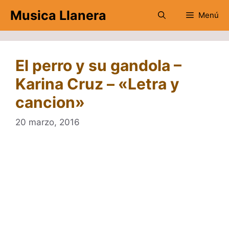
Saltar
Musica Llanera
Menú
al
contenido
El perro y su gandola –
Karina Cruz – «Letra y
cancion»
20 marzo, 2016