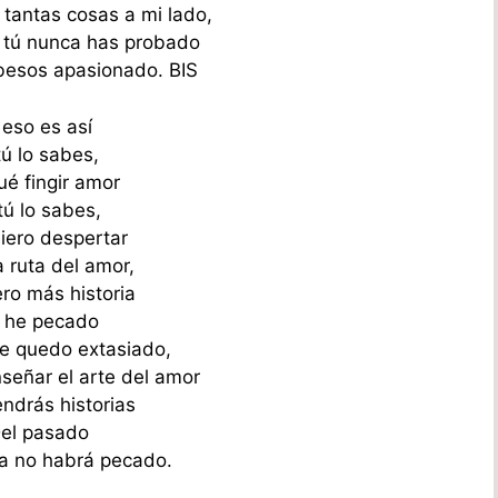
 tantas cosas a mi lado,
 tú nunca has probado
 besos apasionado. BIS
 eso es así
tú lo sabes,
ué fingir amor
tú lo sabes,
iero despertar
a ruta del amor,
ero más historia
 he pecado
e quedo extasiado,
nseñar el arte del amor
endrás historias
el pasado
a no habrá pecado.