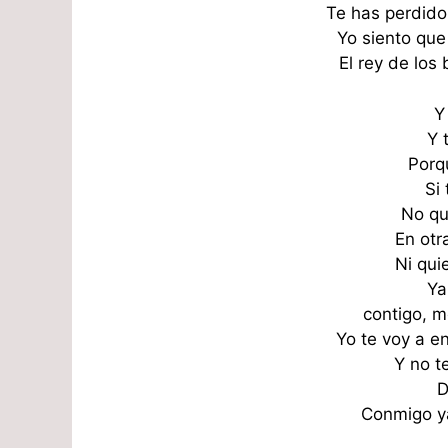
Te has perdido
Yo siento que
El rey de los
Y
Y 
Porq
Si 
No qu
En otr
Ni qui
Ya
contigo, m
Yo te voy a e
Y no t
D
¿Te casas
Conmigo y
conmigo? -
Ronald Silva -