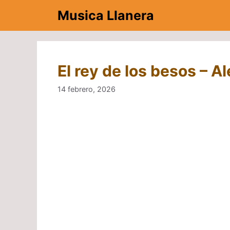
Saltar
Musica Llanera
al
contenido
El rey de los besos – 
14 febrero, 2026