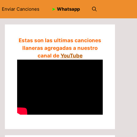
Enviar Canciones
➤
Whatsapp
Estas son las ultimas canciones
llaneras agregadas a nuestro
canal de
YouTube