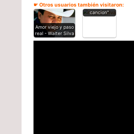
☛ Otros usuarios también visitaron:
"Letra y
cancion"
Amor viejo y paso
real - Walter Silva