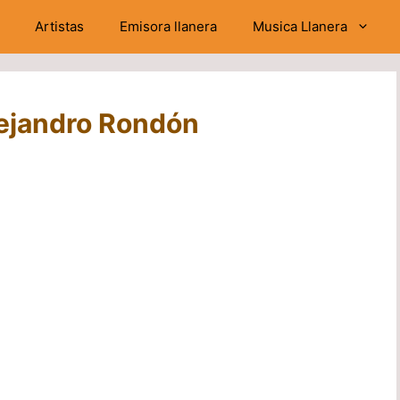
Artistas
Emisora llanera
Musica Llanera
Alejandro Rondón