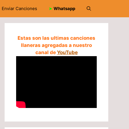
Enviar Canciones
➤
Whatsapp
Estas son las ultimas canciones
llaneras agregadas a nuestro
canal de
YouTube