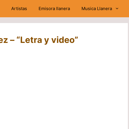
Artistas
Emisora llanera
Musica Llanera
ez – “Letra y video”