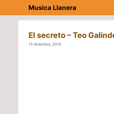
Saltar
Musica Llanera
al
contenido
El secreto – Teo Galind
13 diciembre, 2016