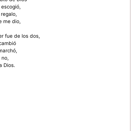
 escogió,
 regalo,
e me dio,
r fue de los dos,
 cambió
 marchó,
 no,
a Dios.