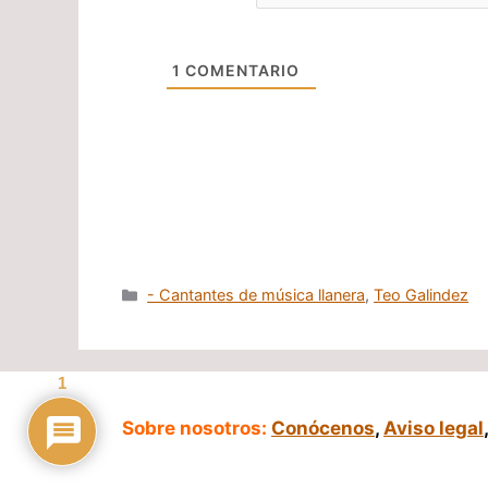
1
COMENTARIO
Categorías
- Cantantes de música llanera
,
Teo Galindez
1
Sobre nosotros:
Conócenos
,
Aviso legal