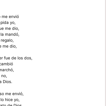
o me envió
pida yo,
que me dio,
 la mandó,
 regalo,
e me dio,
r fue de los dos,
 cambió
 marchó,
 no,
a Dios.
rso me envió,
lo hice yo,
ato de Dios