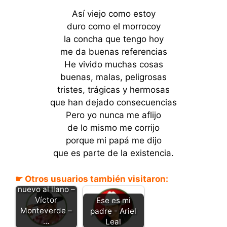
Así viejo como estoy
duro como el morrocoy
la concha que tengo hoy
me da buenas referencias
He vivido muchas cosas
buenas, malas, peligrosas
tristes, trágicas y hermosas
que han dejado consecuencias
Pero yo nunca me aflijo
de lo mismo me corrijo
porque mi papá me dijo
que es parte de la existencia.
☛ Otros usuarios también visitaron:
Volveré de
nuevo al llano –
Víctor
Ese es mi
Monteverde –
padre - Ariel
…
Leal