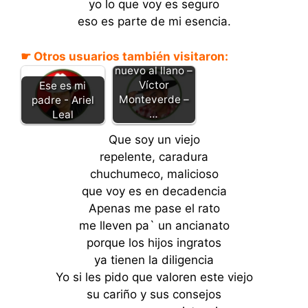
yo lo que voy es seguro
eso es parte de mi esencia.
☛ Otros usuarios también visitaron:
Volveré de
nuevo al llano –
Víctor
Ese es mi
Monteverde –
padre - Ariel
…
Leal
Que soy un viejo
repelente, caradura
chuchumeco, malicioso
que voy es en decadencia
Apenas me pase el rato
me lleven pa` un ancianato
porque los hijos ingratos
ya tienen la diligencia
Yo si les pido que valoren este viejo
su cariño y sus consejos