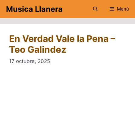
Saltar
Musica Llanera
Menú
al
contenido
En Verdad Vale la Pena –
Teo Galindez
17 octubre, 2025