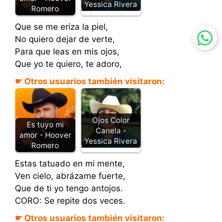
Yessica Rivera
Romero
Que se me eriza la piel,
No quiero dejar de verte,
Para que leas en mis ojos,
Que yo te quiero, te adoro,
☛ Otros usuarios también visitaron:
Ojos Color
Es tuyo mi
Canela -
amor - Hoover
Yessica Rivera
Romero
Estas tatuado en mi mente,
Ven cielo, abrázame fuerte,
Que de ti yo tengo antojos.
CORO: Se repite dos veces.
☛ Otros usuarios también visitaron: