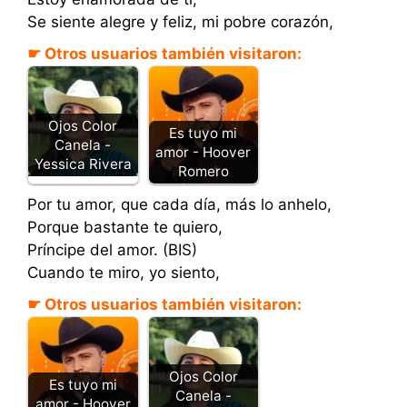
Se siente alegre y feliz, mi pobre corazón,
☛ Otros usuarios también visitaron:
Ojos Color
Es tuyo mi
Canela -
amor - Hoover
Yessica Rivera
Romero
Por tu amor, que cada día, más lo anhelo,
Porque bastante te quiero,
Príncipe del amor. (BIS)
Cuando te miro, yo siento,
☛ Otros usuarios también visitaron:
Ojos Color
Es tuyo mi
Canela -
amor - Hoover