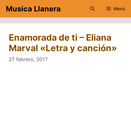
Saltar
Musica Llanera
Menú
al
contenido
Enamorada de ti – Eliana
Marval «Letra y canción»
27 febrero, 2017