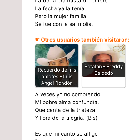
La boda era hasta diciembre
La fecha ya la tenía,
Pero la mujer familia
Se fue con la sal molía.
☛ Otros usuarios también visitaron:
Botalon - Freddy
Recuerdo de mis
Salcedo
amores - Luis
Ángel Rondón
A veces yo no comprendo
Mi pobre alma confundía,
Que canta de la tristeza
Y llora de la alegría. (Bis)
Es que mi canto se aflige