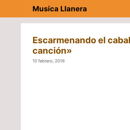
Saltar
Musica Llanera
al
contenido
Escarmenando el caball
canción»
10 febrero, 2016