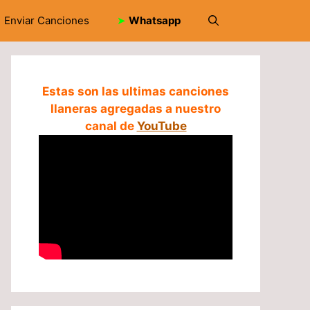
Enviar Canciones
➤
Whatsapp
Estas son las ultimas canciones
llaneras agregadas a nuestro
canal de
YouTube