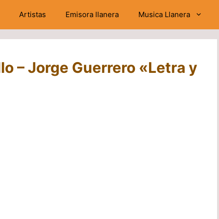
Artistas
Emisora llanera
Musica Llanera
o – Jorge Guerrero «Letra y