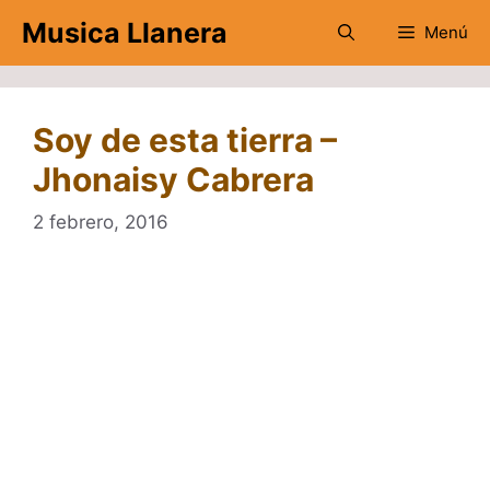
Saltar
Musica Llanera
Menú
al
contenido
Soy de esta tierra –
Jhonaisy Cabrera
2 febrero, 2016