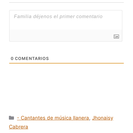
0
COMENTARIOS
Categorías
- Cantantes de música llanera
,
Jhonaisy
Cabrera