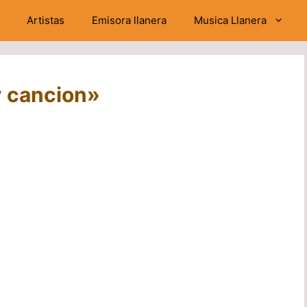
Artistas
Emisora llanera
Musica Llanera
y cancion»