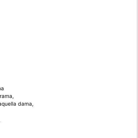
na
 rama,
 aquella dama,
a