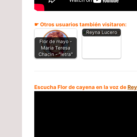
☛ Otros usuarios también visitaron:
Flor de mayo -
Reyna Lucero
Flor de mayo -
Maria Teresa
Chacin - "letra"
Escucha Flor de cayena en la voz de
Rey