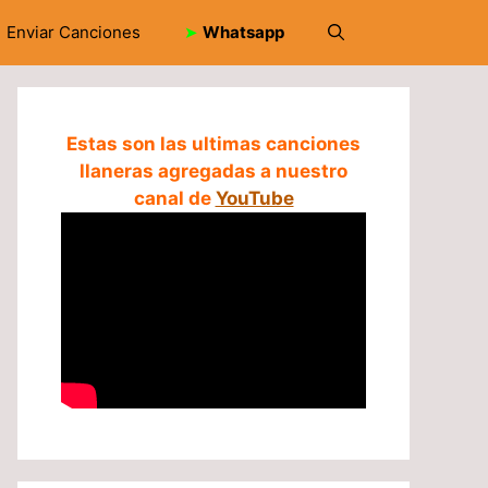
Enviar Canciones
➤
Whatsapp
Estas son las ultimas canciones
llaneras agregadas a nuestro
canal de
YouTube