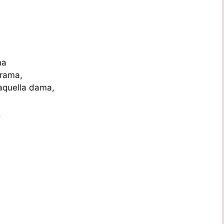
na
 rama,
 aquella dama,
a