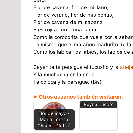
Coro:
Flor de cayena, flor de mi llano,
Flor de verano, flor de mis penas,
Flor de cayena de mi sabana
Eres rojita como una llama
Como la corocorita que vuela por la saba
Lo mismo que el marañón madurito de la
Como los labios, los labios, los labios de
Cayenita te persigue el tucusito y la
abej
Y la muchacha en la oreja
Te coloca y la persigue. (Bis)
☛ Otros usuarios también visitaron:
Flor de mayo -
Reyna Lucero
Flor de mayo -
Maria Teresa
Chacin - "letra"