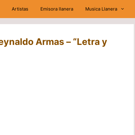
Artistas
Emisora llanera
Musica Llanera
eynaldo Armas – “Letra y