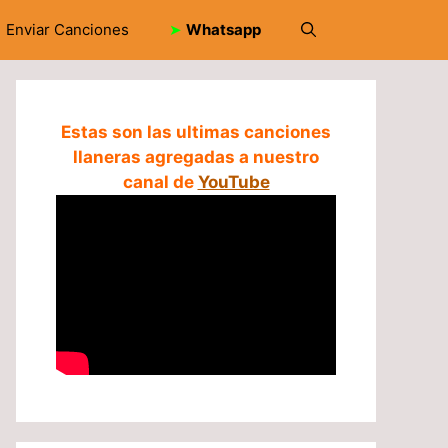
Enviar Canciones
➤
Whatsapp
Estas son las ultimas canciones
llaneras agregadas a nuestro
canal de
YouTube