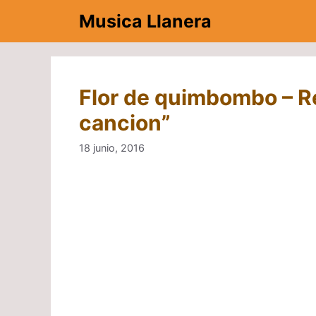
Saltar
Musica Llanera
al
contenido
Flor de quimbombo – R
cancion”
18 junio, 2016