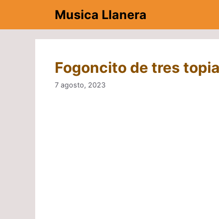
Saltar
Musica Llanera
al
contenido
Fogoncito de tres topi
7 agosto, 2023