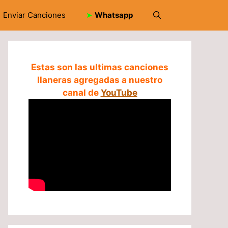
Enviar Canciones
➤
Whatsapp
Estas son las ultimas canciones
llaneras agregadas a nuestro
canal de
YouTube