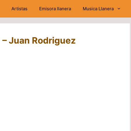
Artistas
Emisora llanera
Musica Llanera
a – Juan Rodriguez