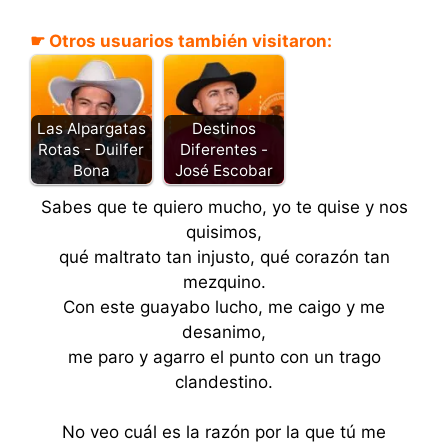
☛ Otros usuarios también visitaron:
Las Alpargatas
Destinos
Rotas - Duilfer
Diferentes -
Bona
José Escobar
Sabes que te quiero mucho, yo te quise y nos
quisimos,
qué maltrato tan injusto, qué corazón tan
mezquino.
Con este guayabo lucho, me caigo y me
desanimo,
me paro y agarro el punto con un trago
clandestino.
No veo cuál es la razón por la que tú me