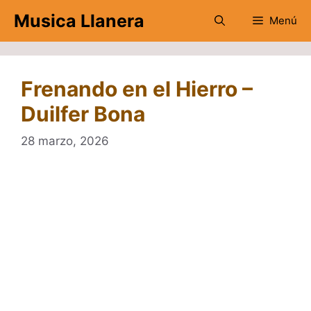
Saltar
Musica Llanera
Menú
al
contenido
Frenando en el Hierro –
Duilfer Bona
28 marzo, 2026