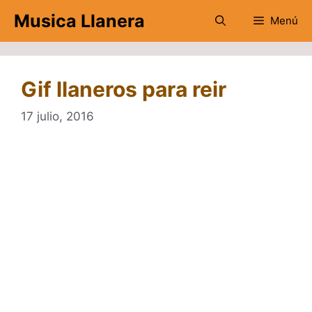
Saltar
Musica Llanera
Menú
al
contenido
Gif llaneros para reir
17 julio, 2016