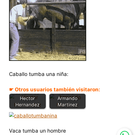
Caballo tumba una niña:
La patrona de
El propio
☛ Otros usuarios también visitaron:
los llaneros -
llanero -
Hector
Armando
Hernandez
Martinez
Vaca tumba un hombre