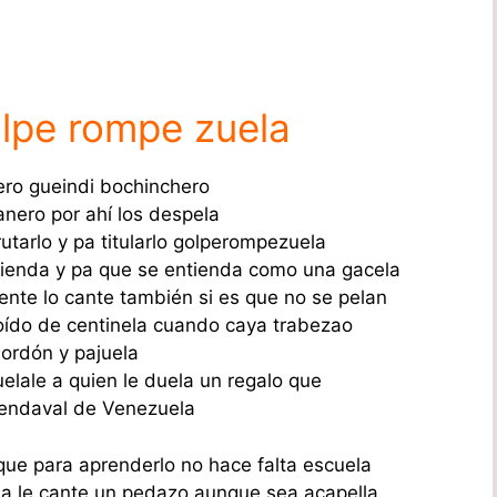
lpe rompe zuela
ro gueindi bochinchero
anero por ahí los despela
rutarlo y pa titularlo golperompezuela
ienda y pa que se entienda como una gacela
ente lo cante también si es que no se pelan
ído de centinela cuando caya trabezao
bordón y pajuela
elale a quien le duela un regalo que
endaval de Venezuela
 que para aprenderlo no hace falta escuela
na le cante un pedazo aunque sea acapella