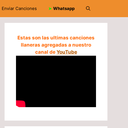
Enviar Canciones
➤
Whatsapp
Estas son las ultimas canciones
llaneras agregadas a nuestro
canal de
YouTube