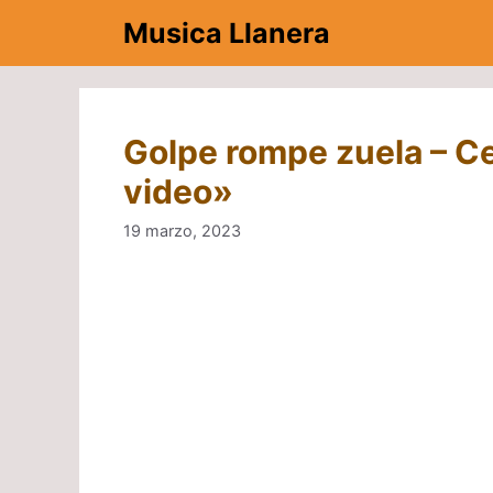
Saltar
Musica Llanera
al
contenido
Golpe rompe zuela – Ce
video»
19 marzo, 2023