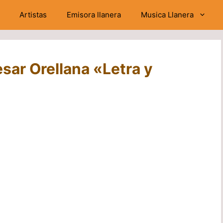
Artistas
Emisora llanera
Musica Llanera
sar Orellana «Letra y