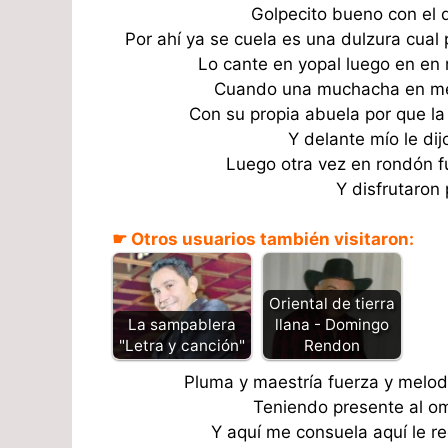
Golpecito bueno con el 
Por ahí ya se cuela es una dulzura cual
Lo cante en yopal luego en en 
Cuando una muchacha en med
Con su propia abuela por que la
Y delante mío le di
Luego otra vez en rondón fu
Y disfrutaron 
☛ Otros usuarios también visitaron:
Oriental de tierra
llana - Domingo
La sampablera
Rendon
"Letra y canción"
Pluma y maestría fuerza y melod
Teniendo presente al o
Y aquí me consuela aquí le re