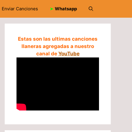
Enviar Canciones
➤
Whatsapp
Estas son las ultimas canciones
llaneras agregadas a nuestro
canal de
YouTube