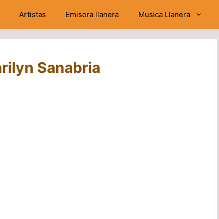
Artistas
Emisora llanera
Musica Llanera
arilyn Sanabria