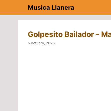
Saltar
Musica Llanera
al
contenido
Golpesito Bailador – M
5 octubre, 2025