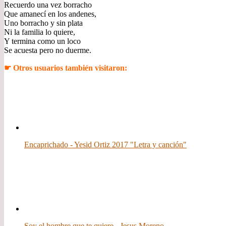
Recuerdo una vez borracho
Que amanecí en los andenes,
Uno borracho y sin plata
Ni la familia lo quiere,
Y termina como un loco
Se acuesta pero no duerme.
☛ Otros usuarios también visitaron:
Encaprichado - Yesid Ortiz 2017 "Letra y canción"
Soy el hombre que te quiere - Jesus Moreno