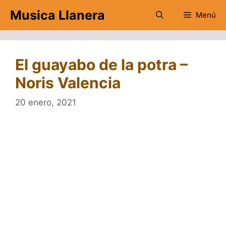
Saltar
Musica Llanera
Menú
al
contenido
El guayabo de la potra –
Noris Valencia
20 enero, 2021