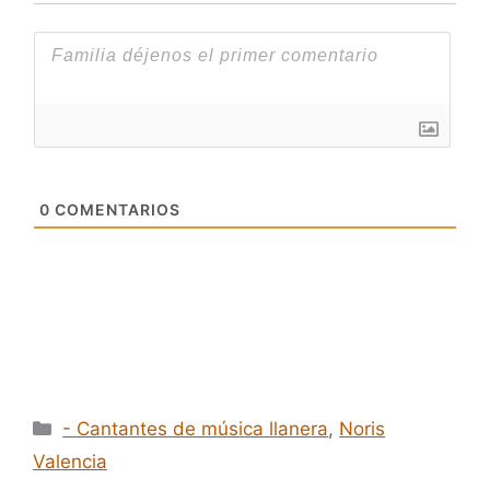
0
COMENTARIOS
Categorías
- Cantantes de música llanera
,
Noris
Valencia