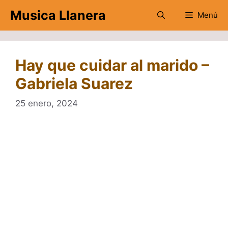
Saltar
Musica Llanera
Menú
al
contenido
Hay que cuidar al marido –
Gabriela Suarez
25 enero, 2024