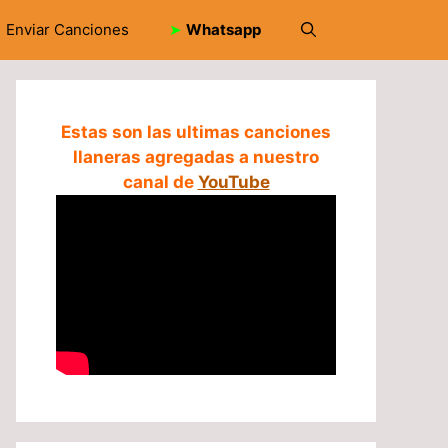
Enviar Canciones
➤
Whatsapp
Estas son las ultimas canciones
llaneras agregadas a nuestro
canal de
YouTube