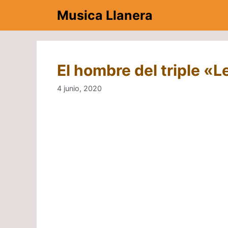
Saltar
Musica Llanera
al
contenido
El hombre del triple «L
4 junio, 2020