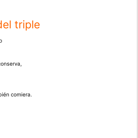
el triple
o
conserva,
bién comiera.