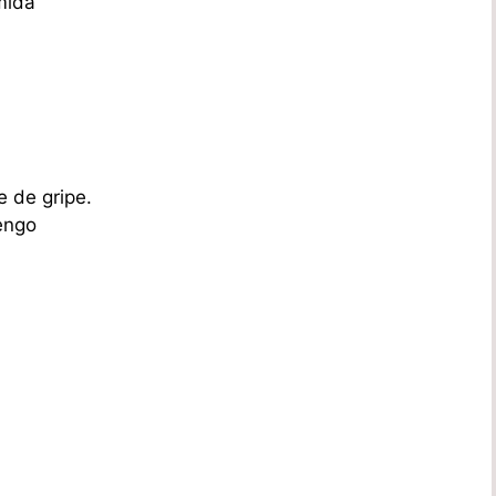
mida
e de gripe.
engo