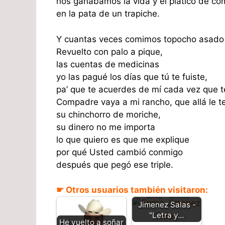
nos ganábamos la vida y el platico de co
en la pata de un trapiche.
Y cuantas veces comimos topocho asado
Revuelto con palo a pique,
las cuentas de medicinas
yo las pagué los días que tú te fuiste,
pa’ que te acuerdes de mí cada vez que t
Compadre vaya a mi rancho, que allá le t
su chinchorro de moriche,
su dinero no me importa
lo que quiero es que me explique
por qué Usted cambió conmigo
después que pegó ese triple.
El hombre que yo
☛ Otros usuarios también visitaron:
amo - Enma
Jimenez Salas -
"Letra y…
He vuelto a soñar