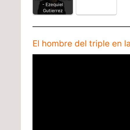
- Ezequiel
Gutierrez
El hombre del triple en 