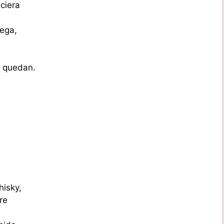
ociera
lega,
s quedan.
hisky,
re