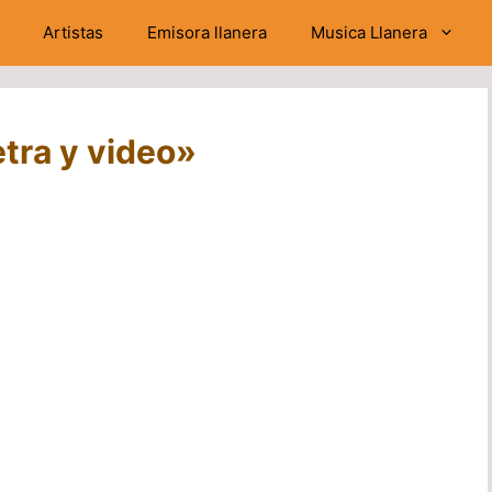
Artistas
Emisora llanera
Musica Llanera
etra y video»