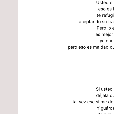
Usted e
eso es 
te refug
aceptando su fra
Pero lo 
es mejor
yo quer
pero eso es maldad qu
Si usted
déjala qu
tal vez ese si me d
Y guárde