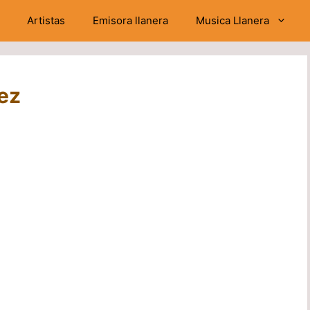
Artistas
Emisora llanera
Musica Llanera
ez