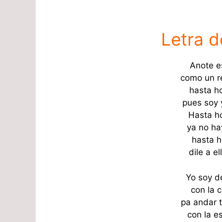
Letra d
Anote e
como un r
hasta ho
pues soy 
Hasta ho
ya no hay
hasta h
dile a e
Yo soy 
con la c
pa andar 
con la e