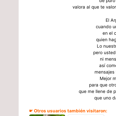
de puro
valora al que te val
El Ar
cuando u
en el 
quien hag
Lo nuest
pero usted
ni mens
así com
mensajes 
Mejor m
para que otr
que me llene de 
que uno d
☛ Otros usuarios también visitaron: