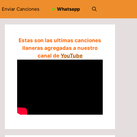
Enviar Canciones
➤
Whatsapp
Estas son las ultimas canciones
llaneras agregadas a nuestro
canal de
YouTube