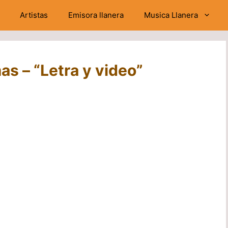
Artistas
Emisora llanera
Musica Llanera
as – “Letra y video”