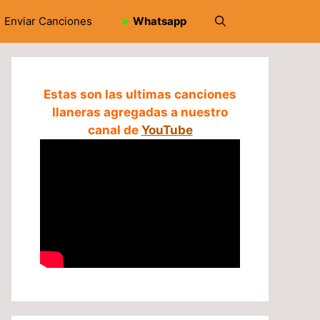
Enviar Canciones
➤
Whatsapp
Estas son las ultimas canciones
llaneras agregadas a nuestro
canal de
YouTube