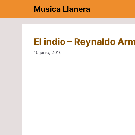
Saltar
Musica Llanera
al
contenido
El indio – Reynaldo Arm
16 junio, 2016