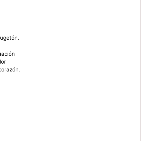
jugetón.
uación
lor
corazón.