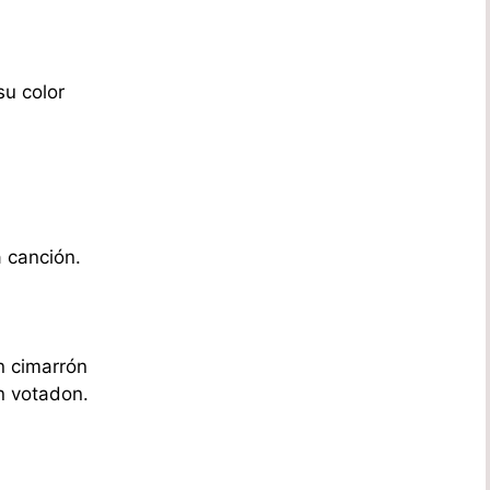
su color
 canción.
n cimarrón
n votadon.