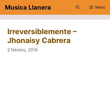
Saltar
Musica Llanera
Menú
al
contenido
Irreversiblemente –
Jhonaisy Cabrera
2 febrero, 2016