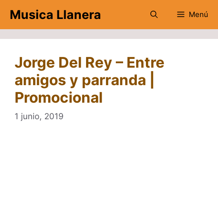
Saltar
Musica Llanera
Menú
al
contenido
Jorge Del Rey – Entre
amigos y parranda |
Promocional
1 junio, 2019