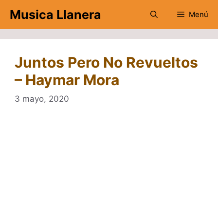
Saltar
Musica Llanera
Menú
al
contenido
Juntos Pero No Revueltos
– Haymar Mora
3 mayo, 2020