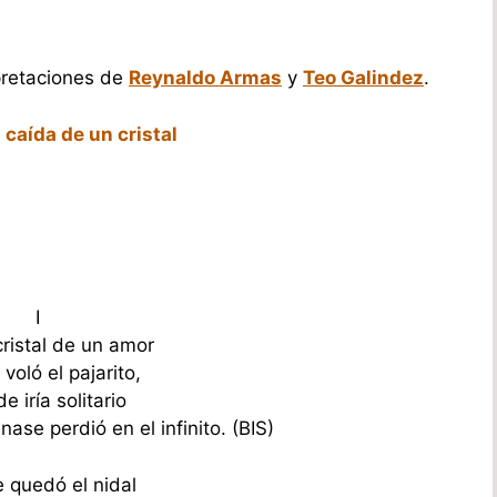
rpretaciones de
Reynaldo Armas
y
Teo Galindez
.
 caída de un cristal
I
cristal de un amor
 voló el pajarito,
 iría solitario
ase perdió en el infinito. (BIS)
e quedó el nidal