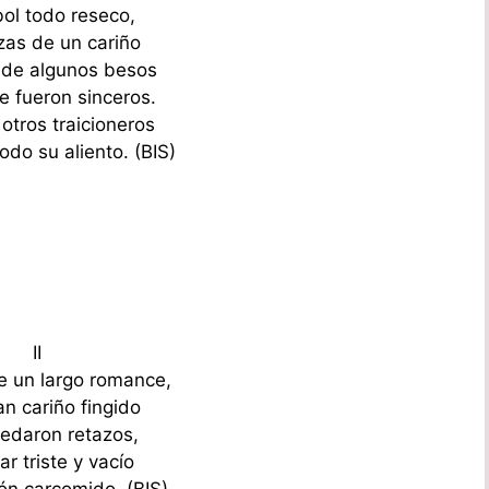
bol todo reseco,
as de un cariño
r de algunos besos
e fueron sinceros.
otros traicioneros
do su aliento. (BIS)
II
 un largo romance,
an cariño fingido
uedaron retazos,
r triste y vacío
ón carcomido. (BIS)