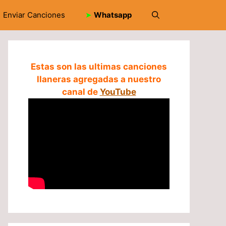
Enviar Canciones
➤
Whatsapp
Estas son las ultimas canciones
llaneras agregadas a nuestro
canal de
YouTube