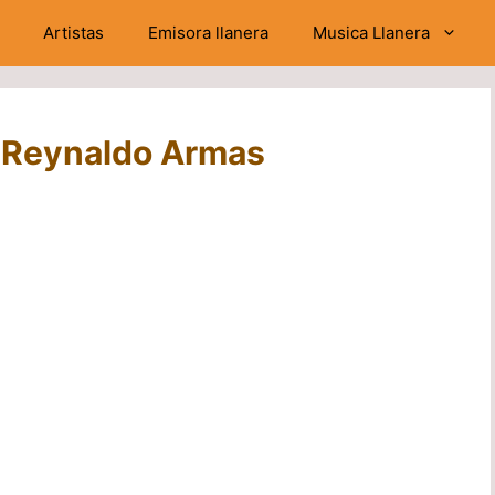
Artistas
Emisora llanera
Musica Llanera
 – Reynaldo Armas