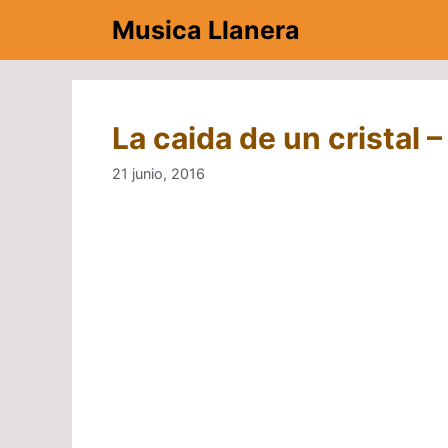
Saltar
Musica Llanera
al
contenido
La caida de un cristal
21 junio, 2016