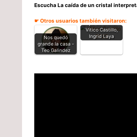
Escucha La caída de un cristal interpre
☛ Otros usuarios también visitaron:
Copa de cristal –
Vitico Castillo,
Ingrid Laya
Nos quedó
grande la casa -
Teo Galindez