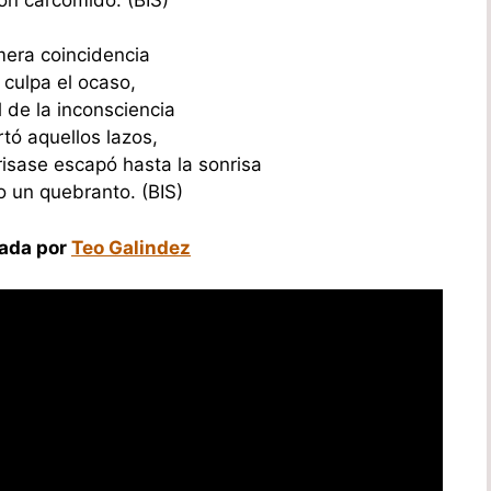
era coincidencia
 culpa el ocaso,
l de la inconsciencia
rtó aquellos lazos,
brisase escapó hasta la sonrisa
o un quebranto. (BIS)
tada por
Teo Galindez