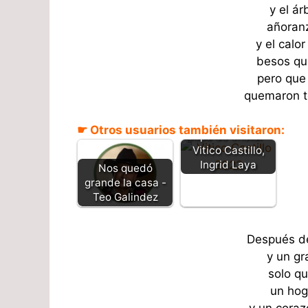
y el ár
añoranz
y el calo
besos qu
pero que 
quemaron to
☛ Otros usuarios también visitaron:
Copa de cristal –
Vitico Castillo,
Ingrid Laya
Nos quedó
grande la casa -
Teo Galindez
Después de
y un gr
solo q
un hoga
y un coraz