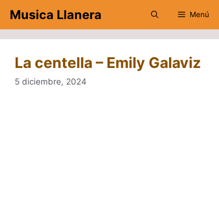
Saltar
Musica Llanera
Menú
al
contenido
La centella – Emily Galaviz
5 diciembre, 2024