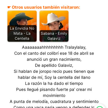
☛ Otros usuarios también visitaron:
La Envidia No
Mata - La
Sabana - Emily
Centella
Galaviz
Aaaaaaaahhhhhhhhh Tralaylalay,
Con el canto del colibrí ese 18 de abril se
anunció un gran nacimiento,
De apellido Galaviz,
Si hablan de joropo recio pues tienen que
hablar de mí, Soy la centella del llano
La razón la ha dado el tiempo
Pues llegué pisando fuerte pa’ crear mi
movimiento
A punta de melodía, cuadratura y sentimiento
Como una vaca paria vengo a defender lo