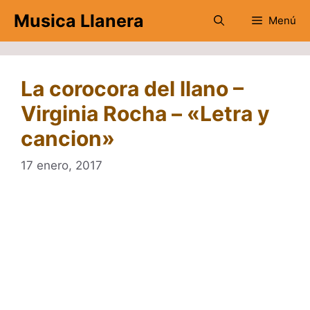
Saltar
Musica Llanera
Menú
al
contenido
La corocora del llano –
Virginia Rocha – «Letra y
cancion»
17 enero, 2017