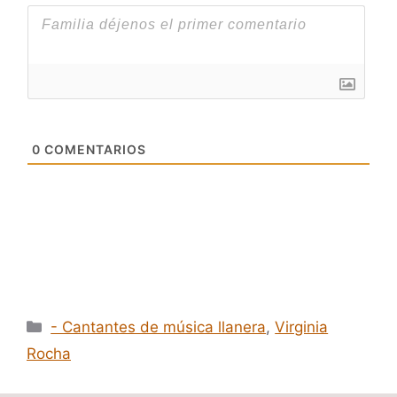
0
COMENTARIOS
Categorías
- Cantantes de música llanera
,
Virginia
Rocha