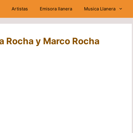
Artistas
Emisora llanera
Musica Llanera
ia Rocha y Marco Rocha