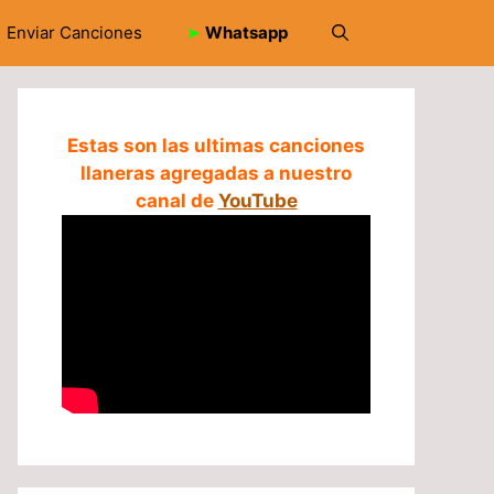
Enviar Canciones
➤
Whatsapp
Estas son las ultimas canciones
llaneras agregadas a nuestro
canal de
YouTube