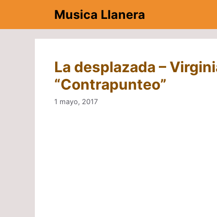
Saltar
Musica Llanera
al
contenido
La desplazada – Virgin
“Contrapunteo”
1 mayo, 2017