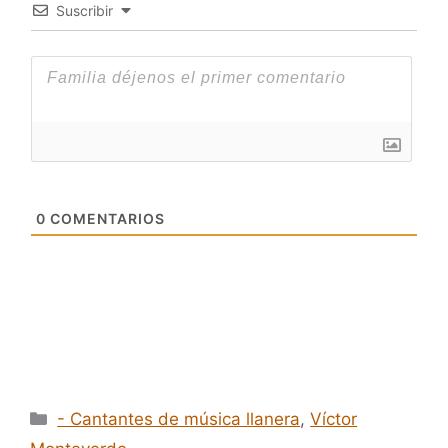
Suscribir
0
COMENTARIOS
Categorías
- Cantantes de música llanera
,
Víctor