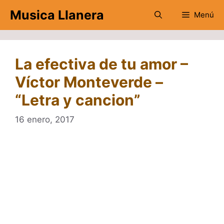
Saltar
Musica Llanera
Menú
al
contenido
La efectiva de tu amor –
Víctor Monteverde –
“Letra y cancion”
16 enero, 2017