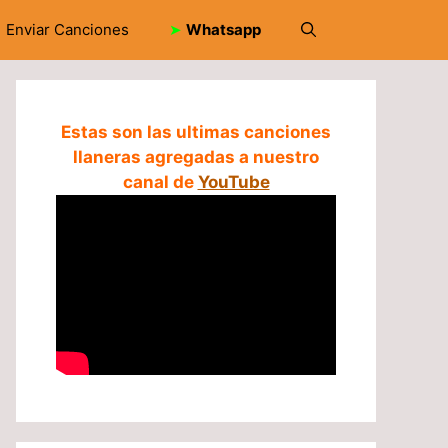
Enviar Canciones
➤
Whatsapp
Estas son las ultimas canciones
llaneras agregadas a nuestro
canal de
YouTube