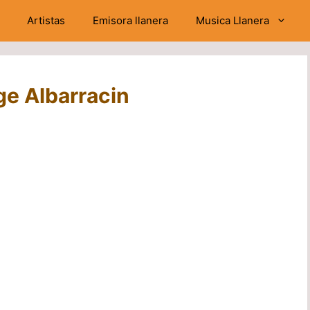
Artistas
Emisora llanera
Musica Llanera
ge Albarracin