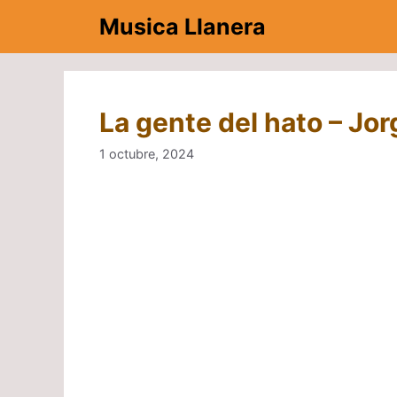
Saltar
Musica Llanera
al
contenido
La gente del hato – Jor
1 octubre, 2024