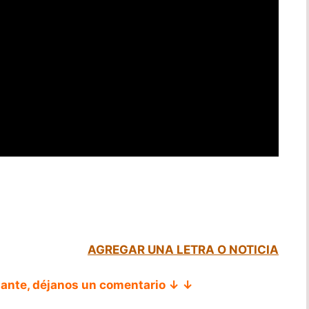
AGREGAR UNA LETRA O NOTICIA
tante, déjanos un comentario ↓ ↓