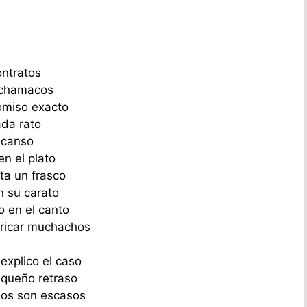
ontratos
n chamacos
omiso exacto
ada rato
scanso
en el plato
ta un frasco
 su carato
 en el canto
bricar muchachos
explico el caso
equeño retraso
ios son escasos