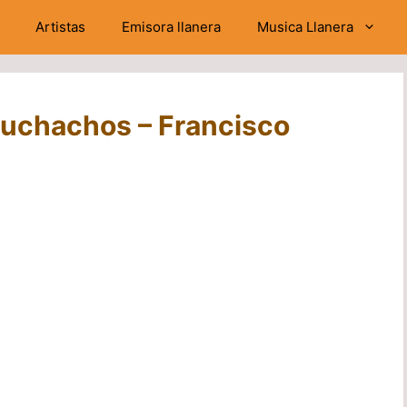
Artistas
Emisora llanera
Musica Llanera
uchachos – Francisco