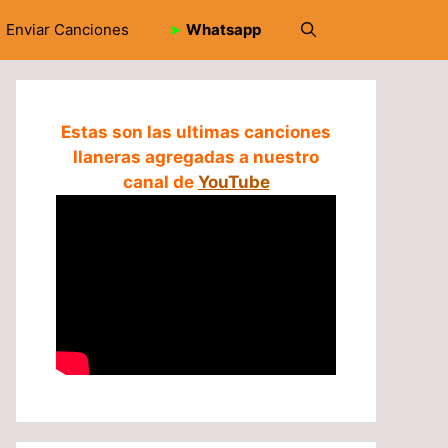
Enviar Canciones
➤
Whatsapp
Estas son las ultimas canciones
llaneras agregadas a nuestro
canal de
YouTube