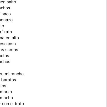
en salto
achos
Tinaco
monazo
to
a´ rato
na en alto
descanso
ías santos
actos
achos
en mi rancho
 baratos
atos
 marzo
e macho
 con el trato