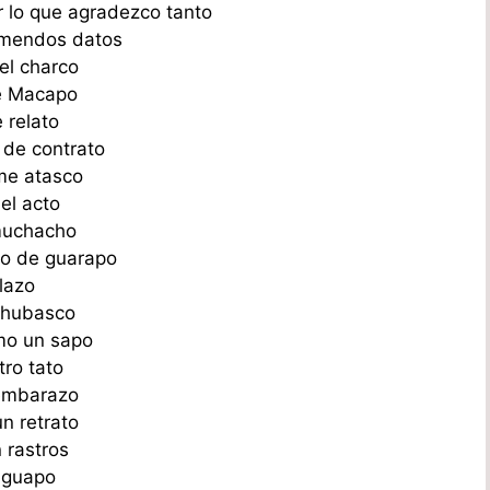
r lo que agradezco tanto
remendos datos
el charco
de Macapo
 relato
 de contrato
 me atasco
el acto
 muchacho
rro de guarapo
olazo
 chubasco
omo un sapo
tro tato
 embarazo
n retrato
 rastros
a guapo